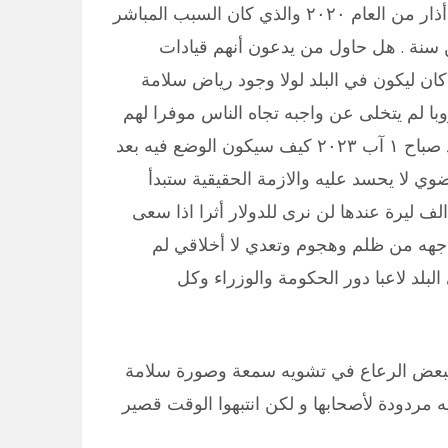
إتخذوه عبر إمتناع لبنان عن دفع إستحقاق أليوروبوند في أذار من العام ٢٠٢٠ والذي كان السبب المباشر
ين سنة . هل حاول من يدعون أنهم قيادات
ان ليكون في البلد لولا وجود رياض سلامة
با لم يتخلى عن واجبه تجاه الناس موفرا لهم
القوت والاستمرارية …..هم أنفسهم اليوم عليهم تخيل البلد صباح ١ آب ٢٠٢٣ كيف سيكون الوضع فيه بعد
وي لا يحسد عليه والازمة الحقيقية ستبدأ
لظهور ليلة ١ آب . واذا كان سعر صرف الدولار الآن ٨٠ الف ليرة عندها لن نرى للدولار أثرا اذا سعى
اجهه من ظلم وهجوم وتعدي لا أخلاقي لم
د لاعبا دور الحكومة والوزراء وكل
ا لبعض الرعاع في تشويه سمعة وصورة سلامة
يه مردودة لأصحابها و لكن انتبهوا الوقت قصير