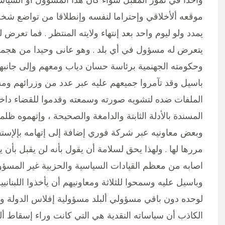
موقعه ألأخلاقي وإحتراما لنفسه وإنطلاقا من تواضع شخصي
يمدد ولو ليوم واحد بعد إنتهاء ولايته المنتظر . فما تعرض
يتعرض له مسؤول في أي بلد . وهو عانى وحيدا من هجمة 
وحكومته الجهنمية برئاسة حسان دياب ومعهم وإلى جانبهم 
باسيل وقد تآمروا جميعهم عليه عبر عدد من وزرائهم ومس
الملفات ضده لتشويه صورته وسمعته وقدموا للقضاء داخل و
المسندة بالأدلة الثابتة والدامغة والصحيحة ، وإتهموه ظل
وبعض معاونيه عبر شركة فوري إضافة إلى إتهامه بإلإستفا
مررها لها . ولهذا يحق لسلامة أن يقول بأنه لن يقبل بأن يب
اصابه من معظم القيادات السياسية والحزبية غير المسؤو
وباسيل عليه وسمحوا للثلاثة ومعاونيهم أن يأخذوا اللبنا
لوحده دون باقي مسؤولي ألبلد مسؤولية إفلاس الدولة وإفق
الكاذب أن سياساته النقدية هي التي كانت وراء إسقاط أل