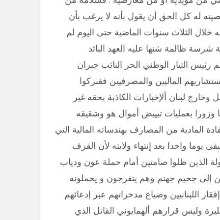
ته له كل الحق أن يقول بأنه لا يرغب بأن
 له خلال الثلاث سنوات الماضية حتى اليوم لم
شرسة ظالمة شنها عليه العهد البائد
رئيس التيار الوطني الحر النائب جبران
تشاريهم الماليين والمصرفيين ففبركوا
خارج لبنان ألإخبارات الكاذبة بحقه غير
ما وزورا بعمليات تبييض أموال هو وشقيقه
دة المادية من المصارف بهندساته المالية التي
قى يوما واحدا بعد إنتهاء ولايته لأن القرف
لة الذين ظلوا صامتين أمام حملة عون ودياب
نيين إلى جحيم جهنم وهم يتفرجون و يحملونه
ار اللبنانيين وضياع مدخراتهم عبر إدعائهم
ليرة وليس قرارهم ألهمايوني القاتل الذي