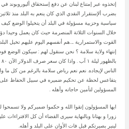
بضرب ألإستقرار النقدي الذي كان ينعم به البلد منذ ثلاث
سياسية وحزبية مسؤولة في البلد أن يتخيلوا الوضع كيف ك
خلال السنوات الثلاثة المنصرمة حيث كان يعمل وحيدا دؤو
إنتهاء ولاية سلامة ؟ نحن سنقول لهم : سيكون الوضع فوض
با
الناس لإيجاده. نعم نعم رياض سلامة بالرغم من كل ما و
يتقاعس لحظة عن تحكيم ضميره في سبيل الحفاظ على البل
المسؤولين لتأمين حاجاته وأهله .
ايها المسؤولون إتقوا الله و حكموا ضميركم ولا تسمحو
زورا و بهتانا وبالنهاية سيرى القضاء أن كل الافتراءات عل
لينير بصيرتكم قبل فات الأوان على البلد و أهله.