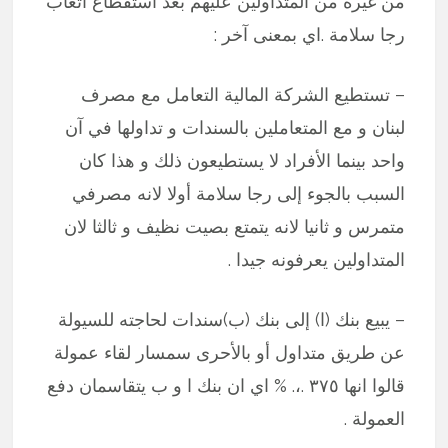
من غيره من المتداولين عليهم بعد استقطاع اتعاب
رجا سلامة .اي بمعنى آخر :
– تستطيع الشركة المالية التعامل مع مصرف
لبنان و مع المتعاملين بالسندات و تداولها في آن
واحد بينما الأفراد لا يستطيعون ذلك و هذا كان
السبب بالجوء إلى رجا سلامة أولا لانه مصرفي
متمرس و ثانيا لانه يتمتع بصيت نظيف و ثالثا لان
المتداولين يعرفونه جيدا .
– يبيع بنك (ا) إلى بنك (ب)سندات لحاجته للسيولة
عن طريق متداول أو بالأحرى سمسار لقاء عمولة
قالوا انها ٣٧٥ .،. % اي ان بنك ا و ب يتقاسمان دفع
العمولة .