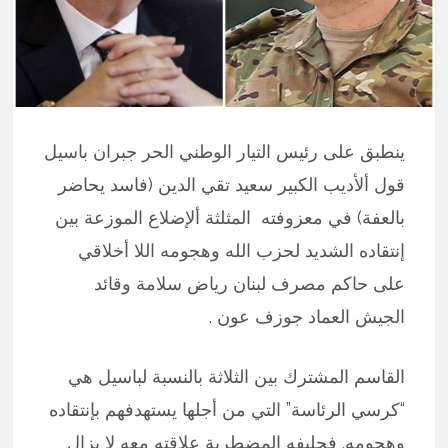
ينطبق على رئيس التيار الوطني الحر جبران باسيل
قول ألأديب الكبير سعيد تقي الدين (فاسد يحاضر
بالعفة) في معزوفته المثلثة ألإضلاع الموزعة بين
إنتقاده الشديد لحزب الله وهجومه اللا أخلاقي
على حاكم مصرف لبنان رياض سلامة وقائد
الجيش العماد جوزف عون .
القاسم المشترك بين الثلاثة بالنسبة لباسيل هي
“كرسي الرئاسة” التي من أجلها يستهدفهم بإنتقاده
وهجومه. فحليفه المضطربة علاقته معه لا يزال