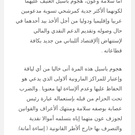
أما سلامة وعون، هجوم باسيل العنيف عليهما
لكونهما ألأكثر جدية كمرشحي تسوية مدعومين
عربيا وإقليميا ودوليا من أجل ألأخذ بيد أحدهما في
حال وصوله وتقديم الدعم النقدي والمالي
لإستنهاض إألإقتصاد أللبناني من جديد بكافة
قطاعاته .
هجوم باسيل هذه المرة أتى خاليا من أي لياقة
وإعتبار للمراكز المارونية ألاولى الذي يدعي هو
الحفاظ عليها وعدم ألإساءة لها معنويا . والضرب
تحت الحزام من قبله بإستعماله عبارة رئيس
عصابة بوصفه سلامة ومنتهك ألأعراف والقوانين
لجوزف عون متهما إياه بتسلمه أموالا نقدية
والتصرف بها خارج ألأطر القانونية ( إساءة أمانة).