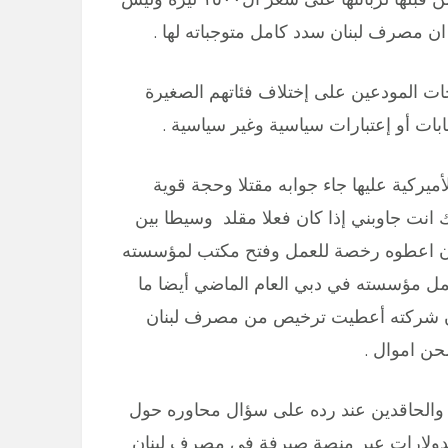
ن مصرف لبنان سدد كامل متوجباته لها .
اجات المودعين على إختلاف فئاتهم الصغيرة
ابات أو إعتبارات سياسية وغير سياسية .
مقلد وشركة cetex والعقوبات الأميركية عليها جاء جوابه مقتلا وحجة قوية
انت جاوبني إذا كان فعلا مقلد وسيطا بين
٢٠ كما يدعون فلماذا آذن اعطوه رخصة للعمل وفتح مكتب لمؤسسته
مل مؤسسته في دبي العام الماضي أيضا ما
ذه المعلومة منذ ال٢٠١٦ ؟ . علما ان شركته أعطيت ترخيص من مصرف لبنان
حن اموال .
ن والحاقدين عند رده على سؤال محاوره حول
بالدولارات عبر منصة صيرفة في مصرف لبنان