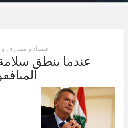
اقتصاد و مصارف و 
عندما ينطق سلامة
المنافقو