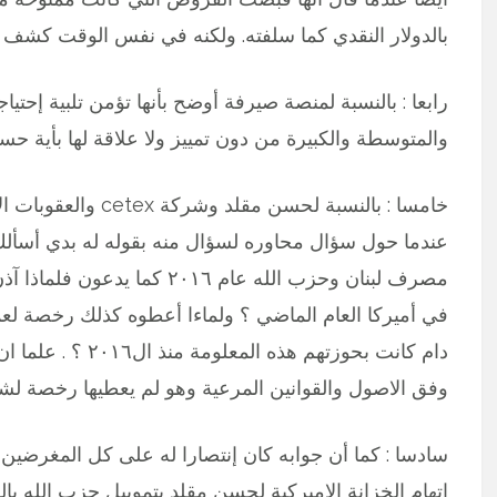
بالدولار النقدي كما سلفته. ولكنه في نفس الوقت كشف ا
رابعا : بالنسبة لمنصة صيرفة أوضح بأنها تؤمن تلبية إحتي
والمتوسطة والكبيرة من دون تمييز ولا علاقة لها بأية حس
خامسا : بالنسبة لحسن 
عندما حول سؤال محاوره لسؤال منه بقوله له بدي أسألك 
مصرف لبنان وحزب الله عام ١٦
في أميركا العام الماضي ؟ ولماءا أعطوه كذلك رخصة لع
دام كانت بحوزتهم ه
وفق الاصول والقوانين المرعية وهو لم يعطيها رخصة لش
سادسا : كما أن جوابه كان إنتصارا له على كل المغرضي
إتهام الخزانة الاميركية لحسن مقلد بتموييل حزب الله 