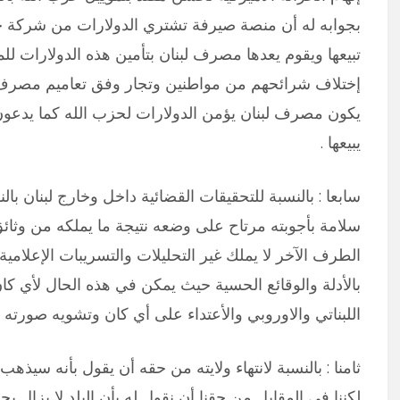
بجوابه له أن منصة صيرفة تشتري الدولارات من شركة 
تبيعها ويقوم يعدها مصرف لبنان بتأمين هذه الدولارات ل
إختلاف شرائحهم من مواطنين وتجار وفق تعاميم مصرف لب
يكون مصرف لبنان يؤمن الدولارات لحزب الله كما يدعون
يبيعها .
سابعا : بالنسبة للتحقيقات القضائية داخل وخارج لبنان 
سلامة بأجوبته مرتاح على وضعه نتيجة ما يملكه من وثا
الطرف الآخر لا يملك غير التحليلات والتسريبات الإعلامية 
بالأدلة والوقائع الحسية حيث يمكن في هذه الحال لأي كان
اللبناتي والاوروبي والأعتداء على أي كان وتشويه صورته
ثامنا : بالنسبة لانتهاء ولايته من حقه أن يقول بأنه سيذه
لكننا في المقابل من حقنا أن نقول له بأن البلد لا يزال 