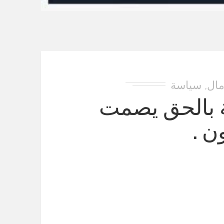
مال
سياسة
,
 بالحق يصمت
ن .