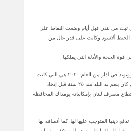
 تبث من لندن قبل أيام وضعت النقاط على
الخيط ألاسود وكانت على قدر عال من
 قوة الحجة والأدلة التي يملكها .
ثانيا: إعتباره أن خطوة إمتناع لبنان عن دفع إستحقاق اليوروبوند في آذار من العام ٢٠٢٠ هي التي كانت
مسؤولة عن إعدام الليرة وإسقاط الاستقرار النقدي الذي كان ينعم به البلد منذ ٢٥ سنة قبل إتخاذ
ستطاع مصرف لبنان بإمكانياته يومذاك المحافظة
دفع دينها المتوجب عليها لها. كما أنصافه لها
أيضا عندما قال انها قبضت القروض التي كانت ممنوحة من قبلها لزبائنها على سعر ال١٥٠٠ ليرة وليس